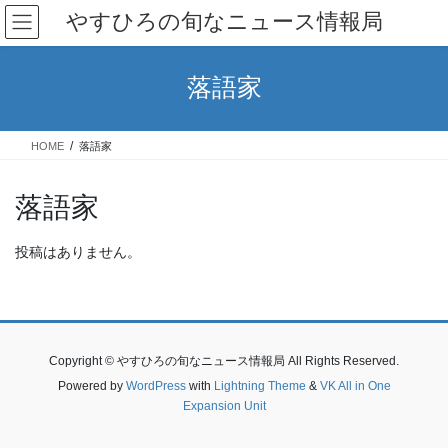
コ
ナ
やすひろの旬なニュース情報局
ン
ビ
テ
ゲ
ン
ー
落語家
ツ
シ
へ
ョ
ス
ン
HOME
落語家
キ
に
ッ
移
プ
動
落語家
投稿はありません。
Copyright © やすひろの旬なニュース情報局 All Rights Reserved.
Powered by
WordPress
with
Lightning Theme
&
VK All in One
Expansion Unit