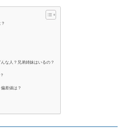
は？
！
どんな人？兄弟姉妹はいるの？
人？
？偏差値は？
？