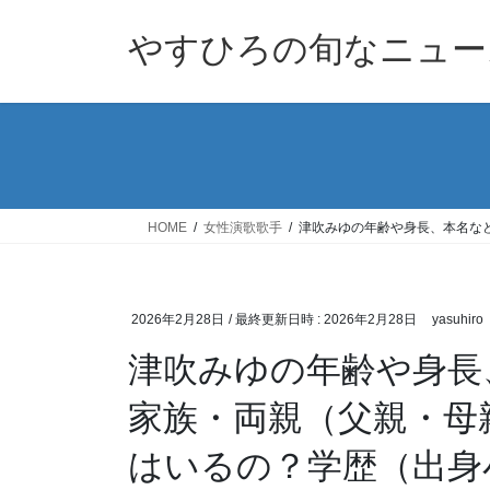
コ
ナ
ン
ビ
やすひろの旬なニュー
テ
ゲ
ン
ー
ツ
シ
へ
ョ
ス
ン
キ
に
ッ
移
HOME
女性演歌歌手
津吹みゆの年齢や身長、本名な
プ
動
2026年2月28日
/ 最終更新日時 :
2026年2月28日
yasuhiro
津吹みゆの年齢や身長
家族・両親（父親・母
はいるの？学歴（出身