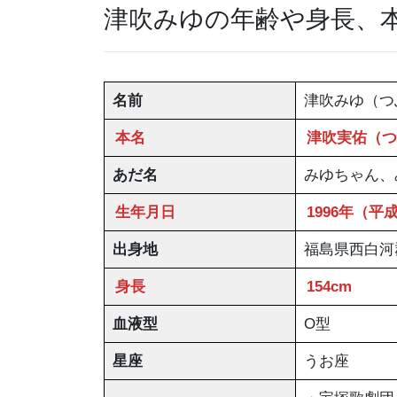
津吹みゆの年齢や身長、
名前
津吹みゆ（つ
本名
津吹実佑（つ
あだ名
みゆちゃん、
生年月日
1996年（平
出身地
福島県西白河
身長
154cm
血液型
O型
星座
うお座