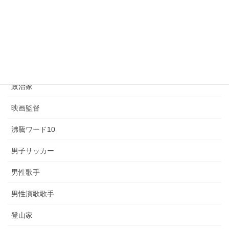
女性ヴァイオリニスト
女性歌手
女性演歌歌手
小説家
政治家
映画監督
沸騰ワード10
男子サッカー
男性歌手
男性演歌歌手
登山家