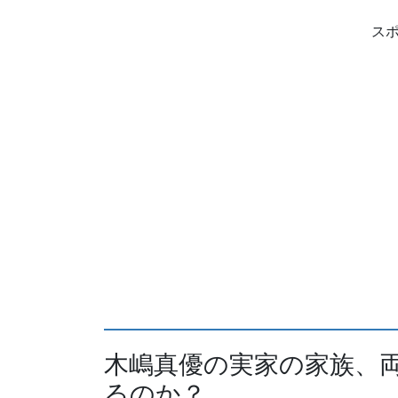
ス
木嶋真優の実家の家族、
るのか？