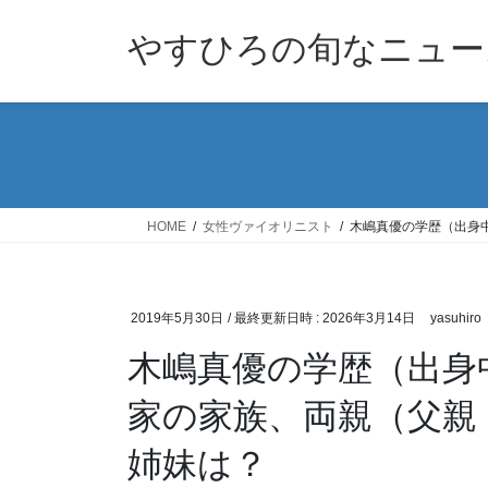
コ
ナ
ン
ビ
やすひろの旬なニュー
テ
ゲ
ン
ー
ツ
シ
へ
ョ
ス
ン
キ
に
ッ
移
HOME
女性ヴァイオリニスト
木嶋真優の学歴（出身
プ
動
2019年5月30日
/ 最終更新日時 :
2026年3月14日
yasuhiro
木嶋真優の学歴（出身
家の家族、両親（父親
姉妹は？